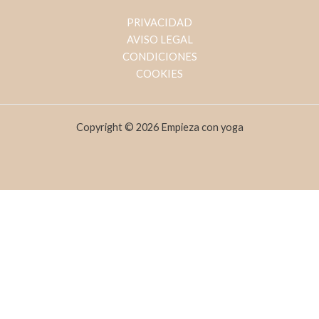
Ir
PRIVACIDAD
al
AVISO LEGAL
contenido
CONDICIONES
COOKIES
Copyright © 2026 Empieza con yoga