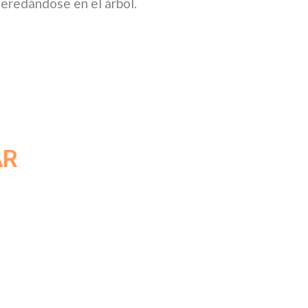
heredándose en el árbol.
AR