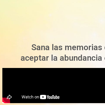
Ir
al
contenido
Sana las memorias d
aceptar la abundancia e