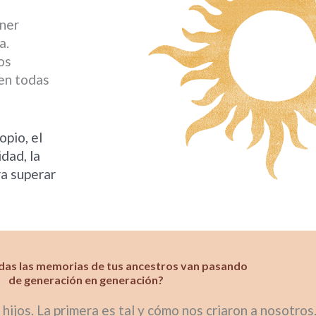
ener
a.
os
 en todas
opio, el
idad, la
ra superar
das las memorias de tus ancestros van pasando
de generación en generación?
hijos. La primera es tal y cómo nos criaron a nosotro