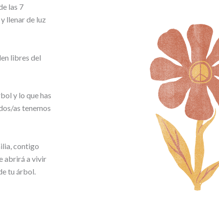
e las 7
 llenar de luz
en libres del
bol y lo que has
todos/as tenemos
ilia, contigo
 abrirá a vivir
de tu árbol.