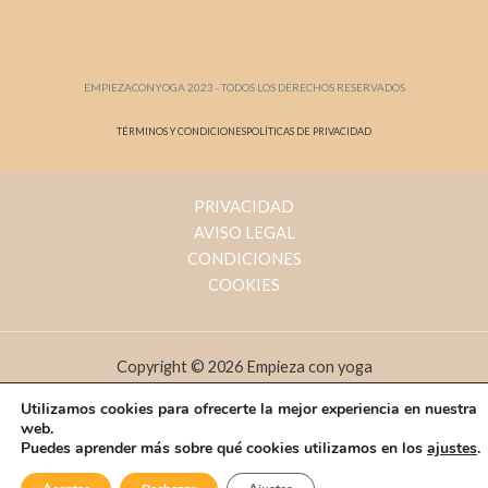
EMPIEZACONYOGA 2023 - TODOS LOS DERECHOS RESERVADOS
TÉRMINOS Y CONDICIONES
POLÍTICAS DE PRIVACIDAD
PRIVACIDAD
AVISO LEGAL
CONDICIONES
COOKIES
Copyright © 2026 Empieza con yoga
Utilizamos cookies para ofrecerte la mejor experiencia en nuestra
web.
Puedes aprender más sobre qué cookies utilizamos en los
ajustes
.