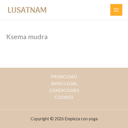
Ir
al
contenido
Ksema mudra
PRIVACIDAD
AVISO LEGAL
CONDICIONES
COOKIES
Copyright © 2026 Empieza con yoga