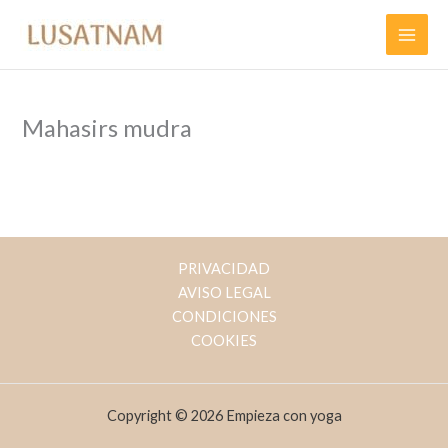
Ir
al
contenido
Mahasirs mudra
PRIVACIDAD
AVISO LEGAL
CONDICIONES
COOKIES
Copyright © 2026 Empieza con yoga