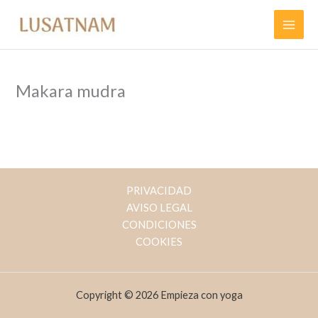
Ir
al
contenido
Makara mudra
PRIVACIDAD
AVISO LEGAL
CONDICIONES
COOKIES
Copyright © 2026 Empieza con yoga