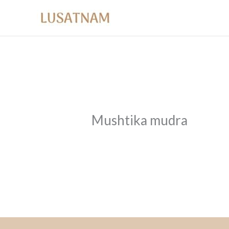
Ir
al
contenido
Mushtika mudra