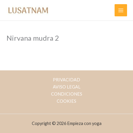
Ir
al
contenido
Nirvana mudra 2
PRIVACIDAD
AVISO LEGAL
CONDICIONES
COOKIES
Copyright © 2026 Empieza con yoga