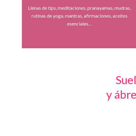
Llenas de tips, meditaciones, pranayamas, mudras,
rutinas de yoga, mantras, afirmaciones, aceites
esenciales…
Suel
y ábre