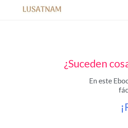
Ir
al
contenido
¿Suceden cosa
En este Eboo
fác
¡