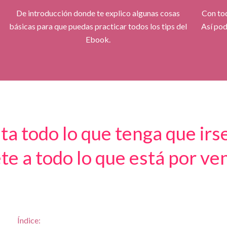
De introducción donde te explico algunas cosas
Con tod
básicas para que puedas practicar todos los tips del
Así pod
Ebook.
ta todo lo que tenga que irs
te a todo lo que está por ven
Índice: