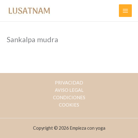
Ir
al
contenido
Sankalpa mudra
PRIVACIDAD
AVISO LEGAL
CONDICIONES
COOKIES
Copyright © 2026 Empieza con yoga