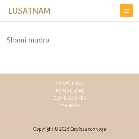
Ir
al
contenido
Shami mudra
PRIVACIDAD
AVISO LEGAL
CONDICIONES
COOKIES
Copyright © 2026 Empieza con yoga