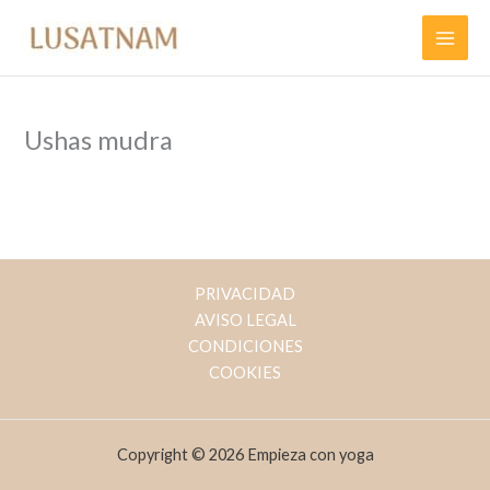
Ir
al
contenido
Ushas mudra
PRIVACIDAD
AVISO LEGAL
CONDICIONES
COOKIES
Copyright © 2026 Empieza con yoga